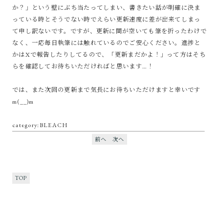
か？」という壁にぶち当たってしまい、書きたい話が明確に決ま
っている時とそうでない時でえらい更新速度に差が出来てしまっ
て申し訳ないです。ですが、更新に間が空いても筆を折ったわけで
なく、一応毎日執筆には触れているのでご安心ください。進捗と
かはXで報告したりしてるので、「更新まだかよ！」って方はそち
らを確認してお待ちいただければと思います…！
では、また次回の更新まで気長にお待ちいただけますと幸いです
m(__)m
category:BLEACH
前へ
次へ
TOP