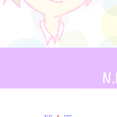
prev
▲
next