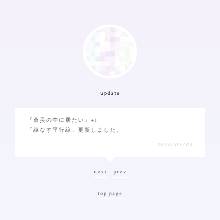
update
『蒼昊の中に居たい』+1
「綾なす平行線」更新しました。
2026/05/03
next
prev
top page