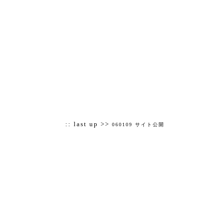
:: last up >>
060109 サイト公開