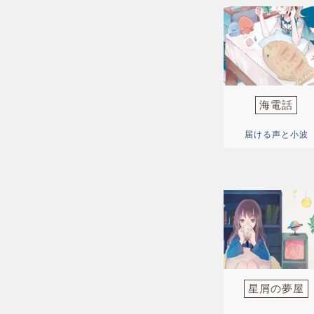
海電話
届ける声と小波
星屑の夢屋