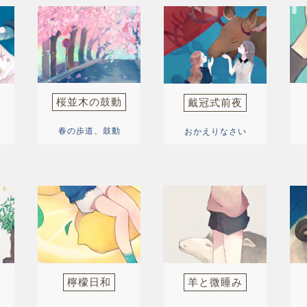
桜並木の鼓動
戴冠式前夜
春の歩道、鼓動
おかえりなさい
檸檬日和
羊と微睡み