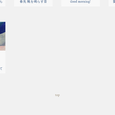
ら
春先 靴を鳴らす音
Good morning!
て
top