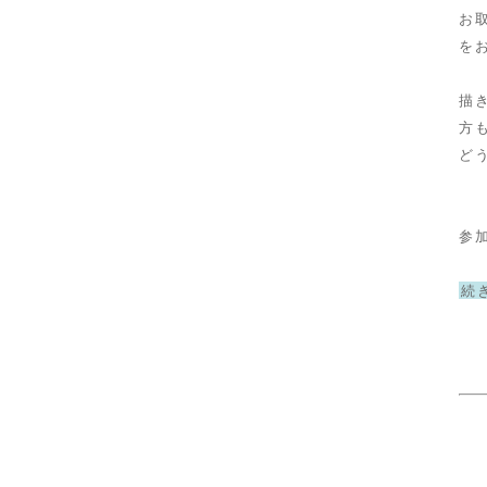
お
を
描
方
ど
参
続