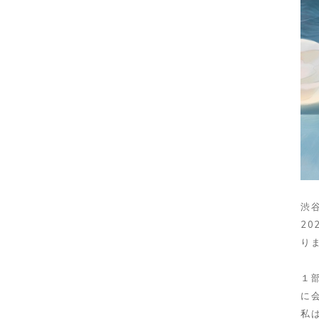
渋谷
20
り
１
に
私