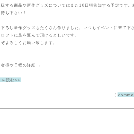
取扱する商品や新作グッズについてはまた10日頃告知する予定です。
お待ち下さい！
き下ろし新作グッズもたくさん作りました。いつもイベントに来て下
もロフトに足を運んで頂けるとしいです。
うぞよろしくお願い致します。
加者様や日程の詳細 →
きを読む>>
(
comme