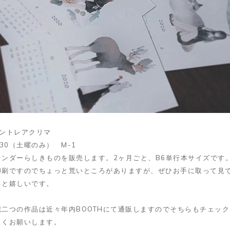
セントレアクリマ
/30（土曜のみ） M-1
レンダーらしきものを販売します。2ヶ月ごと、B6単行本サイズです
印刷ですのでちょっと荒いところがありますが、ぜひお手に取って見
ると嬉しいです。
記二つの作品は近々年内BOOTHにて通販しますのでそちらもチェック
しくお願いします。