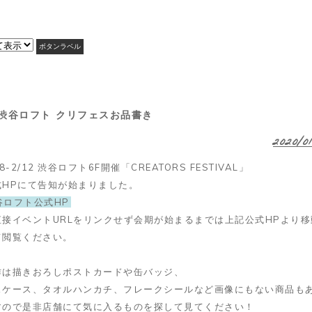
 渋谷ロフト クリフェスお品書き
2020/0
28-2/12 渋谷ロフト6F開催「CREATORS FESTIVAL」
式HPにて告知が始まりました。
谷ロフト公式HP
直接イベントURLをリンクせず会期が始まるまでは上記公式HPより移
て閲覧ください。
作は描きおろしポストカードや缶バッジ、
スケース、タオルハンカチ、フレークシールなど画像にもない商品も
すので是非店舗にて気に入るものを探して見てください！