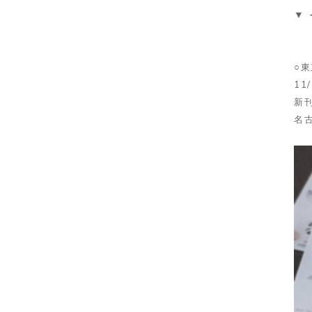
▼
○東
11
新
名古