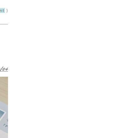
nt
)
0/04