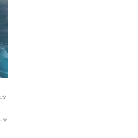
にな
一堂