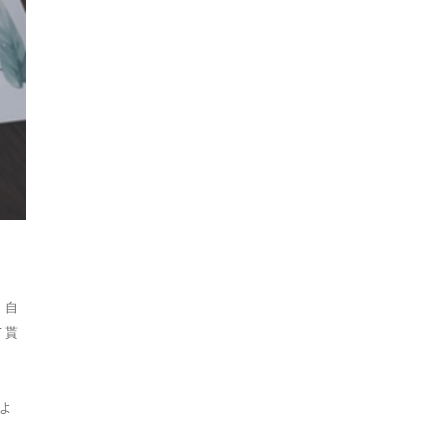
。自
て貰
よ