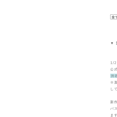
▼
1/
公
渋
※
し
新
パ
ま