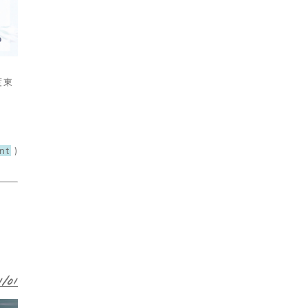
度東
nt
)
1/01