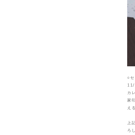
○
11
カ
家
え
上
ろ