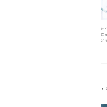
た
京ま
ど
▼