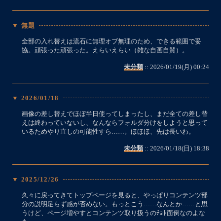
▼ 無題
全部の入れ替えは流石に無理オブ無理のため、できる範囲で妥
協。頑張った頑張った。えらいえらい（雑な自画自賛）。
未分類
:: 2026/01/19(月) 00:24
▼ 2026/01/18
画像の差し替えでほぼ半日使ってしまったし、まだ全ての差し替
えは終わっていないし、なんならフォルダ分けをしようと思って
いるためやり直しの可能性すら……。ほほほ、先は長いわ。
未分類
:: 2026/01/18(日) 18:38
▼ 2025/12/26
久々に戻ってきてトップページを見ると、やっぱりコンテンツ部
分の説明足らず感が否めない。もっとこう……なんとか……と思
うけど、ページ増やすとコンテンツ取り扱うのﾁｮﾄ面倒なのよな