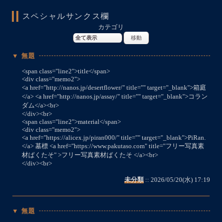
スペシャルサンクス欄
カテゴリ
▼ 無題
<span class="line2">title</span>
<div class="memo2">
<a href="http://nanos.jp/desertflower/" title="" target="_blank">箱庭
</a> <a href="http://nanos.jp/assay/" title="" target="_blank">コラン
ダム</a><br>
</div><br>
<span class="line2">material</span>
<div class="memo2">
<a href="https://alicex.jp/piran000/" title="" target="_blank">PiRan.
</a> 墓標 <a href="https://www.pakutaso.com" title="フリー写真素
材ぱくたそ" >フリー写真素材ぱくたそ </a><br>
</div><br>
未分類
:: 2026/05/20(水) 17:19
▼ 無題