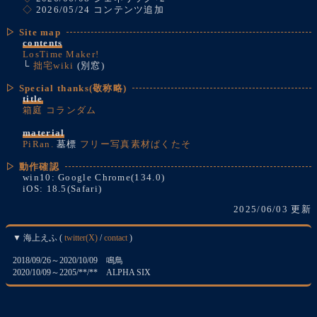
◇
2026/05/24 コンテンツ追加
▷ Site map
contents
LosTime Maker!
└
拙宅wiki
(別窓)
▷ Special thanks(敬称略)
title
箱庭
コランダム
material
PiRan.
墓標
フリー写真素材ぱくたそ
▷ 動作確認
win10: Google Chrome(134.0)
iOS: 18.5(Safari)
2025/06/03 更新
▼ 海上えふ (
twitter(X)
/
contact
)
2018/09/26～2020/10/09 鳴鳥
2020/10/09～2205/**/** ALPHA SIX