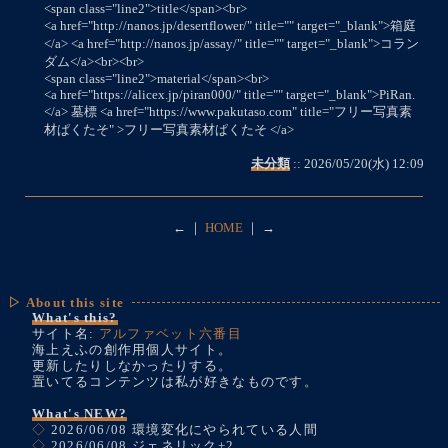
<span class="line2">title</span><br>
<a href="http://nanos.jp/desertflower/" title="" target="_blank">箱庭
</a> <a href="http://nanos.jp/assay/" title="" target="_blank">コラン
ダム</a><br><br>
<span class="line2">material</span><br>
<a href="https://alicex.jp/piran000/" title="" target="_blank">PiRan.
</a> 墓標 <a href="https://www.pakutaso.com" title="フリー写真素
材ぱくたそ" >フリー写真素材ぱくたそ </a>
未分類
:: 2026/05/20(水) 12:09
←
｜
HOME
｜
→
▷ About this site
What's this?
サイト名:
アルファベット六番目
海上えふの創作用個人サイト。
更新したりしなかったりする。
置いてるコンテンツは私が好きなものです。
What's NEW?
◇
2026/06/08 環境変化にやられている人間
◇
2026/06/08 ジェネリック+2