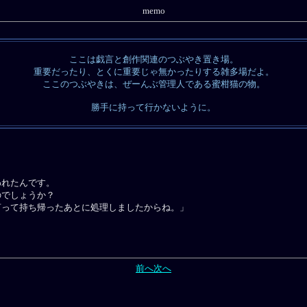
memo
ここは戯言と創作関連のつぶやき置き場。
重要だったり、とくに重要じゃ無かったりする雑多場だよ。
ここのつぶやきは、ぜーんぶ管理人である蜜柑猫の物。
勝手に持って行かないように。
われたんです。
のでしょうか？
言って持ち帰ったあとに処理しましたからね。」
前へ
次へ