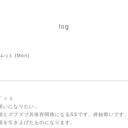
log
04/13
(Mon)
T ＋１
呪いになりたい」
朗とズブズブ共依存関係になるSSです。終始暗いです。pi
載を引き上げたものになります。