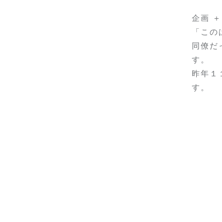
企画 
「この
同僚だ
す。
昨年１
す。