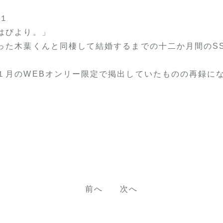
＋１
はびより。」
った木葉くんと同棲して結婚するまでの十二か月間のS
１月のWEBオンリー限定で掲出していたものの再録に
前へ
次へ