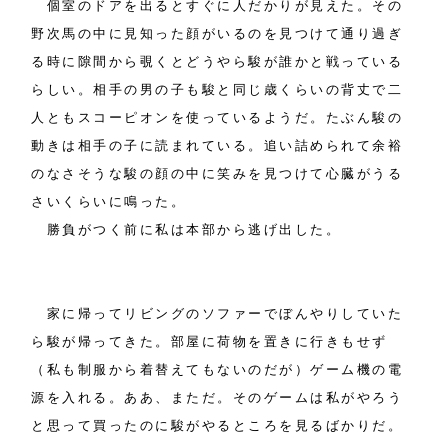
個室のドアを出るとすぐに人だかりが見えた。その
野次馬の中に見知った顔がいるのを見つけて通り過ぎ
る時に隙間から覗くとどうやら駿が誰かと戦っている
らしい。相手の男の子も駿と同じ歳くらいの背丈で二
人ともスコーピオンを使っているようだ。たぶん駿の
動きは相手の子に読まれている。追い詰められて余裕
のなさそうな駿の顔の中に笑みを見つけて心臓がうる
さいくらいに鳴った。
勝負がつく前に私は本部から逃げ出した。
家に帰ってリビングのソファーでぼんやりしていた
ら駿が帰ってきた。部屋に荷物を置きに行きもせず
（私も制服から着替えてもないのだが）ゲーム機の電
源を入れる。ああ、まただ。そのゲームは私がやろう
と思って買ったのに駿がやるところを見るばかりだ。