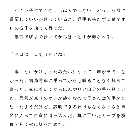
小さい子供でもないし恋人でもない。どういう風に
反応していいか迷っていると、返事も待たずに姉がオ
レの右手を掬って行った。
無言で駅まで歩いてからぱっと手が離される。
「今日は一日ありがとね」
喉になにか詰まったみたいになって、声が出てこな
かった。結局電車に乗ってからも喋ることなく無言で
帰った。家に着いてからぼんやりと自分の手を見てい
た。元気が売りのオレが静かなので母さんは何事かと
思ったようだけど、説明できるわけもなくさっさと風
呂に入って自室に引っ込んだ。机に置いたカップを横
目で見て枕に顔を埋めた。