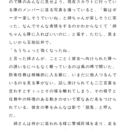
ので隊のみんなに見せよう。現在スカウトに行ってい
る隊のメンバーに送る写真を撮っていると、「駿はボ
ーダー楽しそうでいいね」と姉ちゃんが寂しそうに笑
った。なんでそんな表情をするのかわからなくて「姉
ちゃんも隊に入ればいいのに」と返す。ただし、羨ま
しいから玉狛以外で。
「もうちょっと強くなったね」
と言った姉さんが、ことごとく彼女へ向けられた隊へ
の誘いをにべもなく断っているのは風の噂で聞いた。
防衛任務は積極的に入る癖に、いまだに他人つるんで
いるのを見る事がない。話し掛けられても二三言葉を
交わすとすぅっとその場を離れてしまう。その様子と
任務中の特徴のある動きのせいで変なあだ名をつけら
れている。彼女の事をみんなは影で「脱兎」と呼ん
だ。
姉さんは何かに追われる様に警戒区域を走り、走る