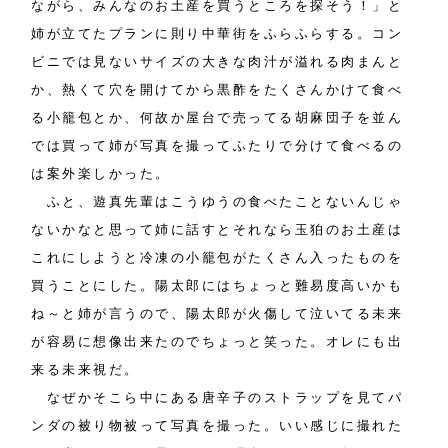
ながら、みんなのお土産を買うところを探そう！」と
姉が立てたプランに則り中華街をふらふらする。コン
ビニでは見ないサイズの大きな肉汁が溢れる肉まんと
か、熱くて穴を開けてから黒酢をたくさんかけて食べ
る小籠包とか、何故か屋台で売ってる胡麻団子を並ん
では買って姉が写真を撮ってふたりで分けて食べるの
は案外楽しかった。
ふと、遊真先輩はこうゆうの食べたことないんじゃ
ないかなと思って姉に話すとそれなら玉狛のお土産は
これにしようと冷凍の小籠包がたくさん入ったものを
買うことにした。陽太郎にはちょっと難易度高いかも
ね～と姉が言うので、陽太郎が火傷して泣いてる未来
が容易に想像出来たのでちょっと笑った。オレにも出
来る未来視だ。
なぜかそこら中にある唐辛子のストラップを見てパ
ンダの被り物被って写真を撮った。いい感じに撮れた