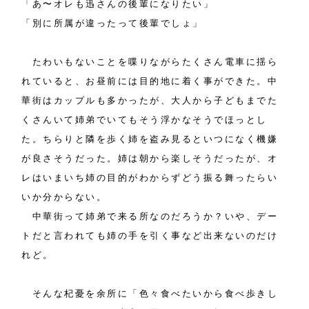
「あ〜オレも迅さんの後輩になりたい」
「別に所属が違ったって後輩でしょ」
たわいもないことを喋りながらたくさん電車に揺ら
れていると、お昼前には目的地に着く事ができた。中
華街はカップルも多かったが、大人から子どもまでた
くさんいて姉弟でいてもそう浮かなそうでほっとし
た。ちらりと隣を歩く姉を盗み見るといつになく機嫌
が良さそうだった。姉は朝から楽しそうだったが、オ
レはいまいち姉の目的がわからずどう振る舞ったらい
いか分からない。
中華街って姉弟で来る所なのだろうか？いや、デー
トだと言われても姉の手を引く事など出来ないのだけ
れど。
そんな杞憂を余所に「色々食べたいから食べ歩きし