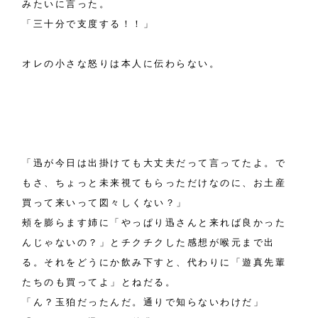
みたいに言った。
「三十分で支度する！！」
オレの小さな怒りは本人に伝わらない。
「迅が今日は出掛けても大丈夫だって言ってたよ。で
もさ、ちょっと未来視てもらっただけなのに、お土産
買って来いって図々しくない？」
頰を膨らます姉に「やっぱり迅さんと来れば良かった
んじゃないの？」とチクチクした感想が喉元まで出
る。それをどうにか飲み下すと、代わりに「遊真先輩
たちのも買ってよ」とねだる。
「ん？玉狛だったんだ。通りで知らないわけだ」