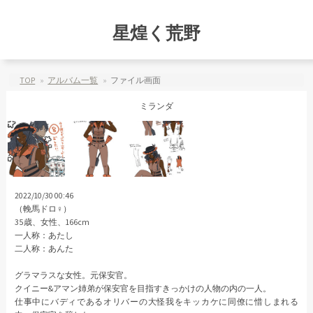
星煌く荒野
TOP
アルバム一覧
ファイル画面
ミランダ
2022/10/30 00:46
（輓馬ドロ♀）
35歳、女性、166cm
一人称：あたし
二人称：あんた
グラマラスな女性。元保安官。
クイニー&アマン姉弟が保安官を目指すきっかけの人物の内の一人。
仕事中にバディであるオリバーの大怪我をキッカケに同僚に惜しまれる