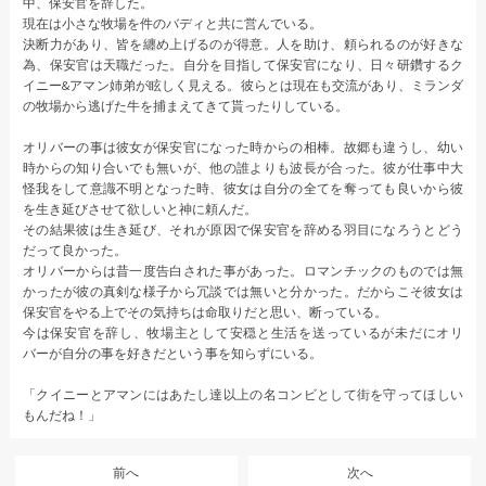
中、保安官を辞した。
現在は小さな牧場を件のバディと共に営んでいる。
決断力があり、皆を纏め上げるのが得意。人を助け、頼られるのが好きな
為、保安官は天職だった。自分を目指して保安官になり、日々研鑽するク
イニー&アマン姉弟が眩しく見える。彼らとは現在も交流があり、ミランダ
の牧場から逃げた牛を捕まえてきて貰ったりしている。
オリバーの事は彼女が保安官になった時からの相棒。故郷も違うし、幼い
時からの知り合いでも無いが、他の誰よりも波長が合った。彼が仕事中大
怪我をして意識不明となった時、彼女は自分の全てを奪っても良いから彼
を生き延びさせて欲しいと神に頼んだ。
その結果彼は生き延び、それが原因で保安官を辞める羽目になろうとどう
だって良かった。
オリバーからは昔一度告白された事があった。ロマンチックのものでは無
かったが彼の真剣な様子から冗談では無いと分かった。だからこそ彼女は
保安官をやる上でその気持ちは命取りだと思い、断っている。
今は保安官を辞し、牧場主として安穏と生活を送っているが未だにオリ
バーが自分の事を好きだという事を知らずにいる。
「クイニーとアマンにはあたし達以上の名コンビとして街を守ってほしい
もんだね！」
前へ
次へ