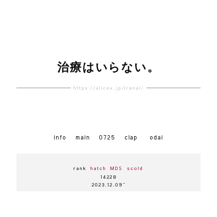
治療はいらない。
https://alicex.jp/iranai/
info
main
0725
clap
odai
rank
hatch
MDS
scold
14228
2023.12.09~