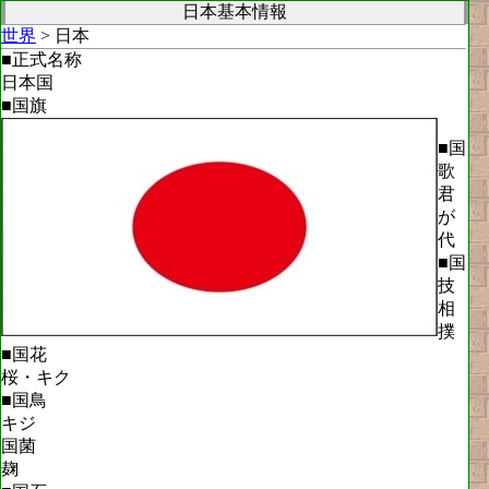
日本基本情報
世界
> 日本
■正式名称
日本国
■国旗
■国
歌
君
が
代
■国
技
相
撲
■国花
桜・キク
■国鳥
キジ
国菌
麹