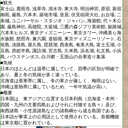
■観光
富士山, 鹿苑寺, 浅草寺, 清水寺, 東大寺, 明治神宮, 原宿, 新宿
御苑, 厳島, 六本木, 築地市場, 皇居, 伏見稲荷大社, お台場, 二
条城, ユニバーサル・スタジオ・ジャパン, 海遊館, 代々木公
園, 厳島神社, 高徳院, 大坂城, 三鷹の森ジブリ美術館, 姫路城,
六本木ヒルズ, 東京ディズニーシー, 東京タワー, 沖縄美ら海
水族館, 慈照寺, 兼六園, 道頓堀, 東京ディズニーリゾート, 石
垣島, 淡路島, 屋久島, 琵琶湖, 西表島, 奄美大島, 富士五湖, 小
豆島, 房総半島, 諏訪湖, 宮古島, 久米島, 浜名湖, 礼文島, 小浜
島, ハウステンボス, 白川郷・五箇山の合掌造り集落
■気候
日本のほとんどは温帯に属していて、四季の区別が明確で
あり、夏と冬の気候が多く違っている。
北海道は亜寒帯に属し、冬の寒さが厳しく、梅雨はない。
沖縄は亜熱帯に属しているため、一年中気温が高い。
■概要
日本国は、東アジアに位置する日本列島（北海道・本州・
四国・九州の主要四島およびそれに付随する島々）及び、
南西諸島・小笠原諸島などの諸島嶼から成る島国である。
日本語が事実上の公用語として使用されている。首都機能
は東京都に置かれている。