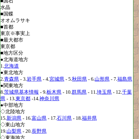
■国石
水晶
■国蝶
オオムラサキ
■首都
東京※事実上
■最大都市
東京都
■地方区分
●北海道地方
1.
北海道
●東北地方
2.
青森県
- 3.
岩手県
- 4.
宮城県
- 5.
秋田県
- 6.
山形県
- 7.
福島県
●関東地方
8.
茨城県基本情報
- 9.
栃木県
- 10.
群馬県
- 11.
埼玉県
- 12.
千葉
県
- 13.
東京都
-14.
神奈川県
●中部地方
◇北陸地方
15.
新潟県
- 16.
富山県
- 17.
石川県
- 18.
福井県
◇東山地方
19.
山梨県
- 20.
長野県
◇東海地方