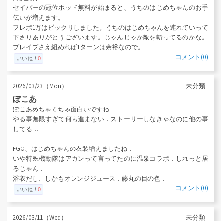
セイバーの冠位ポッド無料が始まると、うちのはじめちゃんのお手
伝いが増えます。
フレポ1万はビックリしました。うちのはじめちゃんを連れていって
下さりありがとうございます。じゃんじゃか敵を斬ってるのかな。
ブレイブさえ組めれば1ターンは余裕なので。
コメント(0)
いいね！
0
2026/03/23（Mon）
未分類
ぽこあ
ぽこあめちゃくちゃ面白いですね…
やる事無限すぎて何も進まない…ストーリーしなきゃなのに他の事
してる…
FGO、はじめちゃんの衣装増えましたね…
いや特殊機動隊はアカンって言ってたのに温泉コラボ…しれっと居
るじゃん…
浴衣だし、しかもオレンジジュース…藤丸の目の色…
コメント(0)
いいね！
0
2026/03/11（Wed）
未分類