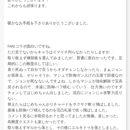
これからも頑張ります。
暖かなお手紙を下さりありがとうございました。
FAKEコラボ面白いですね。
ただ見てないからキャラはイマイチ判らなかったりしますが…
取り敢えず煉獄級を選んでみましたが、普通に面白かったです。定
期的にこの難度出してほしい。
直ぐ死ぬって自分で言うからオダチェンしなかったら、まぁジョン
が居座る…そりゃそうか、マシュで防御ガン上げの玉藻で回復なの
で、ジョンが死なないんですよね…しかもマシュが強化解除で宝具
戻されるので、永遠に防御バフ積むっていう…仕方無いのでオダ
チェンしてはじめちゃん出しました。流石にジョンじゃ攻撃力足り
ない。
替えたらはじめちゃんがリチャードをサクサク斬り飛ばしました。
最後も防御バフ積んでるのを完凸礼装で吹っ飛ばしました。
コメント見るに令呪切るか？と思ってましたが無傷。楽しかった。
高難度クエストも楽しかったです。
取り敢えずギルから落とし、その後にエルキドゥを落としました。