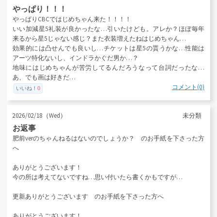
やっぱり！！！
やっぱりCBCではじめちゃん来た！！！！
いい加減星5礼装が良かったな…引いたけども。アレか？ほぼ毎年
来るから星5じゃない感じ？また衣装増えたねはじめちゃん…
効果的には凸せんでも良いし…チケットは星5の貰うかな…性能は
アーツ特化ないし、インドラかぐだ男か…？
地味にはじめちゃんが苦労してるんだろうなって台詞だったな…
あ、でも画は好きだ…
コメント(0)
いいね！
0
2026/02/18（Wed）
未分類
お返事
肥前verのちゃんねるはないのでしょうか？ のお手紙を下さった方
へ
ありがとうございます！
今の所は考えてないですね…思い付いたら書くかもですが…
更新ありがとうございます のお手紙を下さった方へ
ありがとうございます！