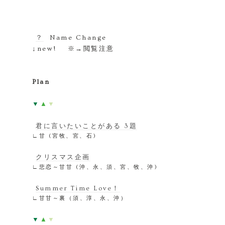
？
Name Change
↓new! ※→閲覧注意
Plan
▼
▲
▼
君に言いたいことがある 3題
∟甘 (宮牧、宮、石)
クリスマス企画
∟悲恋～甘甘 (沖、永、須、宮、牧、沖)
Summer Time Love！
∟甘甘～裏（須、淳、永、沖）
▼
▲
▼