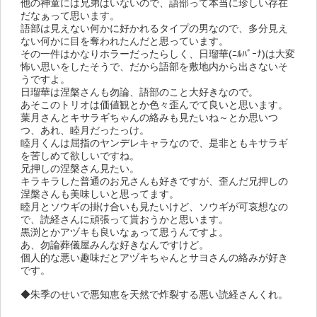
他の神童には兄弟はいないので、語部って本当に珍しい存在
だなぁって思います。
語部は見えない何かに好かれるタイプの男なので、多分見え
ない何かに目を奪われたんだと思っています。
その一件はかなりホラーだったらしく、日瑠華(ﾆﾙﾊﾞｰﾅ)は大変
怖い思いをしたそうで、だから語部を敷地内から出さないそ
うですよ。
日瑠華は涅槃さんも勿論、語部のこと大好きなので。
あそこのトリオは価値観とか色々歪んでて良いと思います。
葉月さんとキサラギちゃんの絡みも見たいね～とか思いつ
つ、あれ、睦月だったっけ。
睦月くんは屈指のヤンデレキャラなので、是非ともキサラギ
を苦しめて欲しいですね。
兄押しの涅槃さん見たい。
キラキラした普通のお兄さんも好きですが、歪んだ兄押しの
涅槃さんも美味しいと思ってます。
睦月とソウギの掛け合いも見たいけど、ソウギが可哀想なの
で、読経さんに頑張って貰おうかと思います。
黒渕とかアヅキも良いなぁって思うんですよ。
あ、勿論葬儀屋みんな好きなんですけど。
個人的な悪い趣味だとアヅキちゃんとサヨさんの絡みが好き
です。
◆朱季のせいで悪知恵を天然で炸裂する悪い読経さんくれ。