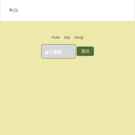
💬(0)
mae
top
tsugi