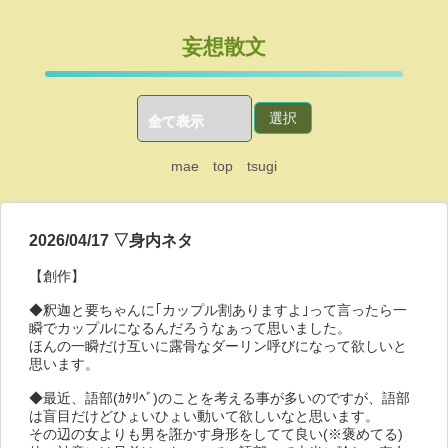
妄想散文
mae
top
tsugi
2026/04/17 ▽身内ネタ
【創作】
◆釈迦と要ちゃんに｢カップル割ありますよ｣って言ったら一
瞬でカップルになるんだろうなぁって思いました。
ほんの一瞬だけ互いに露骨なダーリン呼びになって欲しいと
思います。
◆最近、語部(ｶﾀﾘﾍﾞ)のことを考える事が多いのですが、語部
は盲目だけどひょいひょい動いて欲しいなと思います。
その辺の女よりも男を誑かす身形をしてて良い(※褒めてる)