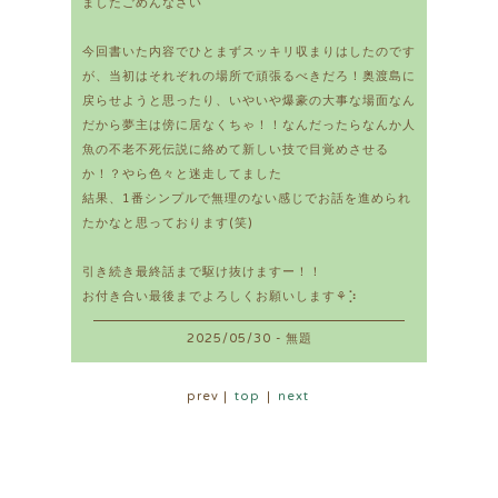
ましたごめんなさい
今回書いた内容でひとまずスッキリ収まりはしたのです
が、当初はそれぞれの場所で頑張るべきだろ！奥渡島に
戻らせようと思ったり、いやいや爆豪の大事な場面なん
だから夢主は傍に居なくちゃ！！なんだったらなんか人
魚の不老不死伝説に絡めて新しい技で目覚めさせる
か！？やら色々と迷走してました
結果、1番シンプルで無理のない感じでお話を進められ
たかなと思っております(笑)
引き続き最終話まで駆け抜けますー！！
お付き合い最後までよろしくお願いします‎⚘⡱
2025/05/30 - 無題
prev
|
top
|
next