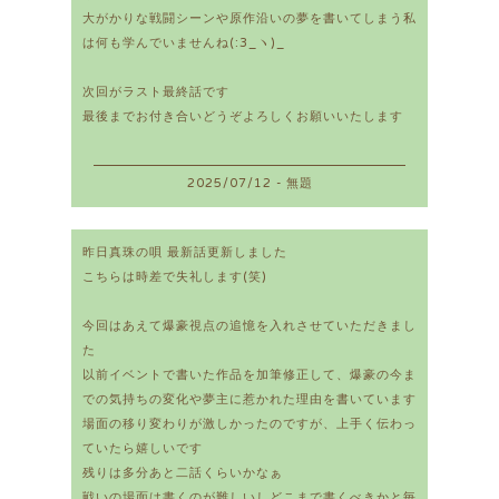
大がかりな戦闘シーンや原作沿いの夢を書いてしまう私
は何も学んでいませんね(:3_ヽ)_
次回がラスト最終話です
最後までお付き合いどうぞよろしくお願いいたします
2025/07/12 - 無題
昨日真珠の唄 最新話更新しました
こちらは時差で失礼します(笑)
今回はあえて爆豪視点の追憶を入れさせていただきまし
た
以前イベントで書いた作品を加筆修正して、爆豪の今ま
での気持ちの変化や夢主に惹かれた理由を書いています
場面の移り変わりが激しかったのですが、上手く伝わっ
ていたら嬉しいです
残りは多分あと二話くらいかなぁ
戦いの場面は書くのが難しいしどこまで書くべきかと毎