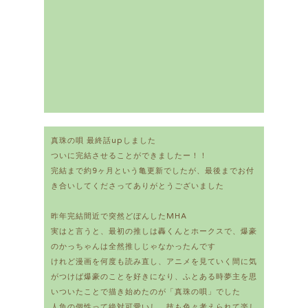
真珠の唄 最終話upしました
ついに完結させることができましたー！！
完結まで約9ヶ月という亀更新でしたが、最後までお付
き合いしてくださってありがとうございました
昨年完結間近で突然どぼんしたMHA
実はと言うと、最初の推しは轟くんとホークスで、爆豪
のかっちゃんは全然推しじゃなかったんです
けれど漫画を何度も読み直し、アニメを見ていく間に気
がつけば爆豪のことを好きになり、ふとある時夢主を思
いついたことで描き始めたのが「真珠の唄」でした
人魚の個性って絶対可愛いし、技も色々考えられて楽し