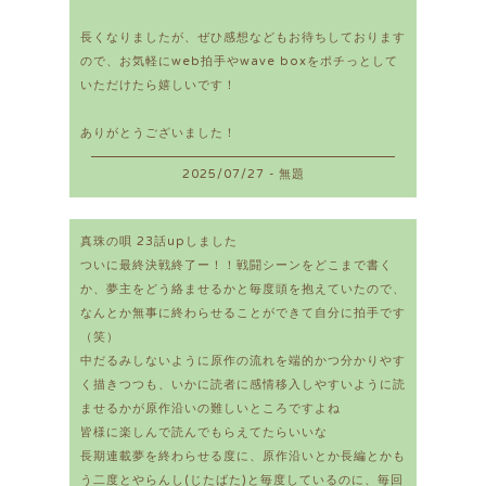
長くなりましたが、ぜひ感想などもお待ちしております
ので、お気軽にweb拍手やwave boxをポチっとして
いただけたら嬉しいです！
ありがとうございました！
2025/07/27 - 無題
真珠の唄 23話upしました
ついに最終決戦終了ー！！戦闘シーンをどこまで書く
か、夢主をどう絡ませるかと毎度頭を抱えていたので、
なんとか無事に終わらせることができて自分に拍手です
（笑）
中だるみしないように原作の流れを端的かつ分かりやす
く描きつつも、いかに読者に感情移入しやすいように読
ませるかが原作沿いの難しいところですよね
皆様に楽しんで読んでもらえてたらいいな
長期連載夢を終わらせる度に、原作沿いとか長編とかも
う二度とやらんし(じたばた)と毎度しているのに、毎回