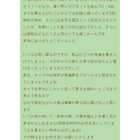
そう！！となり、凄い勢いでプロットを組んで1～3話
までを書き上げたことがとても記憶に残っています(笑)
個性が強め、さらには名字も固定という設定もりもりで
したが、有難いことに多くの方に読んでもらえ、さらに
は感想などもたくさん頂けとても嬉しかったです
本当にありがとうございました
いつもの悪い癖なのですが、私はひとつの長編を書き上
げてしまうと、そのキャラの新たな夢小説がほとんど書
けなくなってしまうタイプでして...
多分、キャラのお相手が長編夢主でがっちりと固定され
てしまうんですよね
キャラを幸せにしたいと思って夢主を細かいところまで
考えて作るので
なので残念ながら今後は爆豪の夢小説は書けないと思い
ます
いつか気が向いて「真珠の唄」の番外編などを書く日が
来るかもしれません(高校生時代のお付き合いしている
二人を書きたい気持ちは少しある)
その時はまたお付き合いお願いいたします