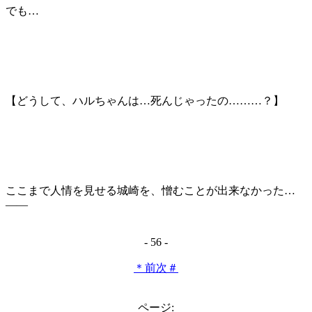
でも…
【どうして、ハルちゃんは…死んじゃったの………？】
ここまで人情を見せる城崎を、憎むことが出来なかった…
――
- 56 -
＊前
次＃
ページ: