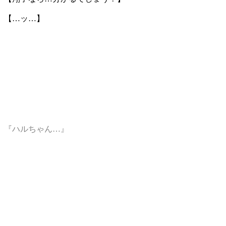
【…ッ…】
『ハルちゃん…』