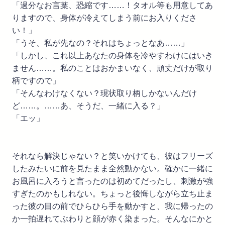
「過分なお言葉、恐縮です……！タオル等も用意してあ
りますので、身体が冷えてしまう前にお入りくださ
い！」
「うそ、私が先なの？それはちょっとなあ……」
「しかし、これ以上あなたの身体を冷やすわけにはいき
ません……。私のことはおかまいなく、頑丈だけが取り
柄ですので」
「そんなわけなくない？現状取り柄しかないんだけ
ど……。……あ、そうだ、一緒に入る？」
「エッ」
それなら解決じゃない？と笑いかけても、彼はフリーズ
したみたいに前を見たまま全然動かない。確かに一緒に
お風呂に入ろうと言ったのは初めてだったし、刺激が強
すぎたのかもしれない。ちょっと後悔しながら立ち止ま
った彼の目の前でひらひら手を動かすと、我に帰ったの
か一拍遅れてぶわりと顔が赤く染まった。そんなにかと