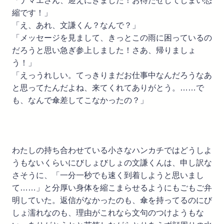
「ナマエさん、迎えにきました！お待たせしてしまい恐
縮です！」
「え、あれ、文謙くん？なんで？」
「メッセージを見まして、きっとこの雨に困っているの
だろうと思い急ぎ参上しました！さあ、帰りましょ
う！」
「えっうれしい。てっきりまだお仕事中なんだろうなあ
と思ってたんだよね、来てくれてありがとう。……で
も、なんで傘差してこなかったの？」
わたしの持ち合わせている小さなハンカチではどうしよ
うもないくらいにびしょびしょの文謙くんは、申し訳な
さそうに、「一分一秒でも速く到着しようと思いまし
て……」と分厚い身体を縮こまらせるようにもごもご弁
明していた。返信がなかったのも、傘を持ってるのにび
しょ濡れなのも、理由がこれなら文句のつけようもな