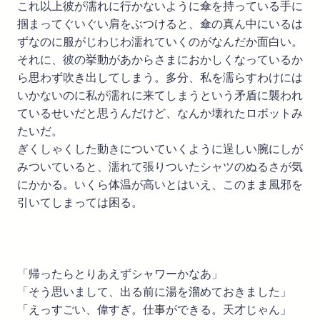
これ以上彼が濡れに行かないように傘を持っている手に
掴まってぐいぐい肩をぶつけると、傘の真ん中にいるは
ずなのに服がじわじわ濡れていくのがなんだか面白い。
それに、彼の挙動があからさまにおかしくなっているか
ら思わず吹き出してしまう。多分、私を濡らすわけには
いかないのに私が濡れに来てしまうという矛盾に襲われ
ているせいだと思うんだけど、なんか壊れたロボットみ
たいだ。
ぎくしゃくした動きについていくように逞しい腕にしが
みついていると、濡れて張りついたシャツのぬるさが気
にかかる。いくら体温が高いとはいえ、このまま風邪を
引いてしまっては困る。
「帰ったらとりあえずシャワーかなあ」
「そう思いまして、出る前に湯を溜めておきました」
「えっすごい、偉すぎ。仕事ができる。天才じゃん」