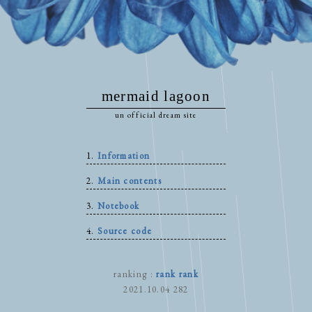
mermaid lagoon
un official dream site
Information
Main contents
Notebook
Source code
ranking :
rank
rank
2021.10.04 282