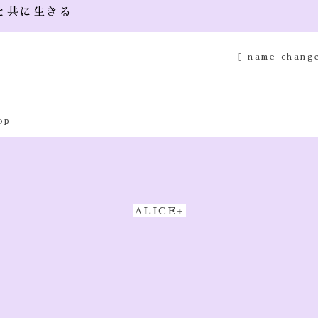
と共に生きる
[
name chang
op
ALICE+