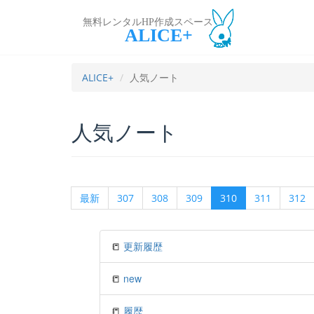
無料レンタルHP作成スペース
ALICE+
ALICE+
人気ノート
人気ノート
最新
307
308
309
310
311
312
📒
更新履歴
📒
new
📒
履歴