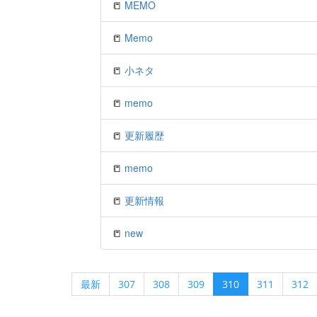
📒
MEMO
📒
Memo
📒
小ネタ
📒
memo
📒
更新履歴
📒
memo
📒
更新情報
📒
new
最新
307
308
309
310
311
312