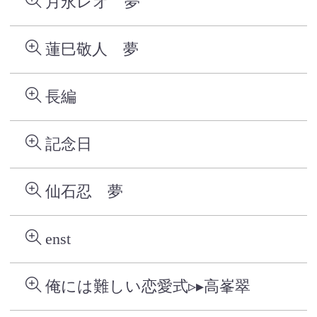
月永レオ 夢
蓮巳敬人 夢
長編
記念日
仙石忍 夢
enst
俺には難しい恋愛式▹▸高峯翠