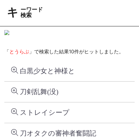
キーワード
検索
「
とうらぶ
」で検索した結果10件がヒットしました。
白黒少女と神様と
刀剣乱舞(没)
ストレイシープ
刀オタクの審神者奮闘記