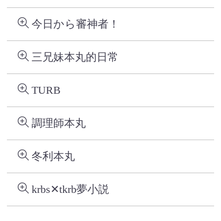
今日から審神者！
三兄妹本丸的日常
TURB
調理師本丸
冬利本丸
krbs✕tkrb夢小説