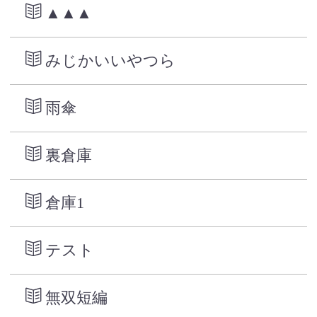
▲▲▲
みじかいいやつら
雨傘
裏倉庫
倉庫1
テスト
無双短編