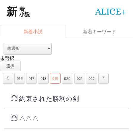
ALICE+
新着
小説
新着小説
新着キーワード
未選択
916
917
918
919
920
921
922
約束された勝利の剣
△△△