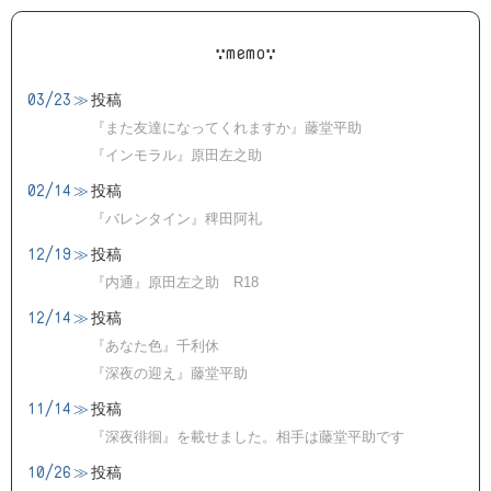
∵memo∵
03/23
≫
投稿
『また友達になってくれますか』藤堂平助
『インモラル』原田左之助
02/14
≫
投稿
『バレンタイン』稗田阿礼
12/19
≫
投稿
『内通』原田左之助 R18
12/14
≫
投稿
『あなた色』千利休
『深夜の迎え』藤堂平助
11/14
≫
投稿
『深夜徘徊』を載せました。相手は藤堂平助です
10/26
≫
投稿