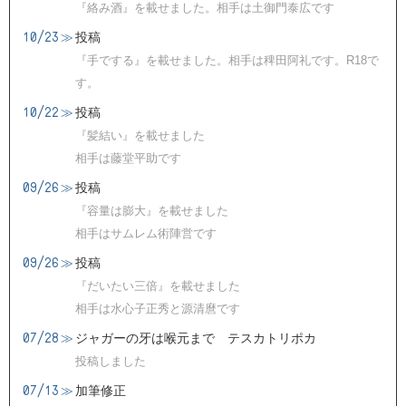
『絡み酒』を載せました。相手は土御門泰広です
10/23
≫
投稿
『手でする』を載せました。相手は稗田阿礼です。R18で
す。
10/22
≫
投稿
『髪結い』を載せました
相手は藤堂平助です
09/26
≫
投稿
『容量は膨大』を載せました
相手はサムレム術陣営です
09/26
≫
投稿
『だいたい三倍』を載せました
相手は水心子正秀と源清麿です
07/28
≫
ジャガーの牙は喉元まで テスカトリポカ
投稿しました
07/13
≫
加筆修正