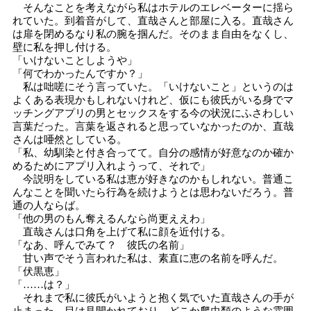
そんなことを考えながら私はホテルのエレベーターに揺ら
れていた。到着音がして、直哉さんと部屋に入る。直哉さん
は扉を閉めるなり私の腕を掴んだ。そのまま自由をなくし、
壁に私を押し付ける。
「いけないことしようや」
「何でわかったんですか？」
私は咄嗟にそう言っていた。「いけないこと」というのは
よくある表現かもしれないけれど、仮にも彼氏がいる身でマ
ッチングアプリの男とセックスをする今の状況にふさわしい
言葉だった。言葉を返されると思っていなかったのか、直哉
さんは唖然としている。
「私、幼馴染と付き合ってて。自分の感情が好意なのか確か
めるためにアプリ入れようって、それで」
今説明をしている私は恵が好きなのかもしれない。普通こ
んなことを聞いたら行為を続けようとは思わないだろう。普
通の人ならば。
「他の男のもん奪えるんなら尚更ええわ」
直哉さんは口角を上げて私に顔を近付ける。
「なあ、呼んでみて？ 彼氏の名前」
甘い声でそう言われた私は、素直に恵の名前を呼んだ。
「伏黒恵」
「……は？」
それまで私に彼氏がいようと抱く気でいた直哉さんの手が