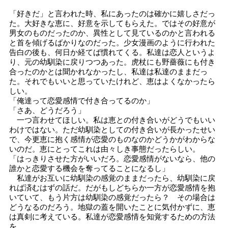
「好きだ」と言われた時、私にあったのは確かに嬉しさだっ
た。大好きな恵に、好意を示してもらえた。ではその好意が
男女のものだったのか、異性として見ているのかと言われる
と首を傾げるばかりなのだった。少女漫画のように行われた
告白の後も、何日か経てば慣れてくる。私達は恋人というよ
り、元の幼馴染に戻りつつあった。虎杖にも野薔薇にも付き
合ったのかとは聞かれなかったし、私達は私達のままだっ
た。それでもいいと思っていたけれど、恵はよくなかったら
しい。
「俺達って恋愛感情で付き合ってるのか」
「さあ、どうだろう」
一つ言わせてほしい。私は恵との付き合いがどうでもいい
わけではない。ただ幼馴染としての付き合いが長かったせい
で、今更恵に抱く感情が恋愛のものなのかどうかがわからな
いのだ。恵にとってこれは由々しき事態だったらしい。
「はっきりさせた方がいいだろ。恋愛感情がないなら、他の
誰かと恋愛する機会を奪ってることになるし」
私達がお互いに幼馴染の感覚のままだったら、幼馴染に戻
れば済むはずの話だ。だがもしどちらか一方が恋愛感情を抱
いていて、もう片方は幼馴染の感覚だったら？ その場合は
どうなるのだろう。地獄の蓋を開いたことに気付かずに、恵
は真剣に考えている。私達が恋愛感情を知覚するための方法
を。