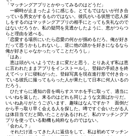
「マッチングアプリとかやってみるのはどうだ」
一瞬時が止まったように感じる。とてもではないが付き合
っている男女がするものではない。彼氏がいる状態で恋人探
しをするのはマッチングアプリの相手にとっても失礼なので
はないだろうか。私の疑問を見透かしたように、恵がつらつ
らと理由を述べる。
「恋愛する場所にいたら恋愛の何かが掴めるだろ。俺が好き
だって思うかもしれないし、逆に他の誰かを好きになるなら
俺が好きじゃなかったってことだろうし」
「はあ」
恵は頭がいいようでたまに変だと思う。とりあえず私は恵
に言われたままアプリをインストールし、登録の手続きを終
えてベッドに寝転がった。登録写真を現在進行形で付き合っ
ている彼氏に撮ってもらった人が果たして日本に何人いるの
だろう。
ひたすらに通知の音を鳴らすスマホを手に取って、適当に
いいねを返した。来るのはどれも同じような文面ばかりだ。
いいねありがとうございます、趣味はなんですか？ 面倒だ
から手っ取り早く会える人を探した。噂ですぐ会いたがる人
は体目当てだと聞いたことがあるけれど、私のマッチングア
プリを使っている動機も純粋なものではない。
「会わん？」
それだけ送ってきた人に返信をして、私は初めてマッチン