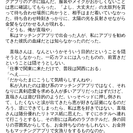
グアプリのアポに臨んだ。服装やメイクがおかしくないこと
は恵に確認してもらった。「よし、大丈夫だ」の太鼓判を貰
って待ち合わせ場所に向かうと、相手はまだ着いていなかっ
た。待ち合わせ時刻きっかりに、太陽の光を反射させながら
金髪をなびかせる人が現れる。
「どうも。俺が直哉や」
私はマッチングアプリで出会った人が、私にアプリを勧め
てきた彼氏の血縁だとは知らなかったのだった。
直哉さんは、なんというかそういう目的だということを隠
そうとしなかった。一応カフェには入ったものの、前置きだ
ということは隠そうとしない。
「仕事で関東に来ただけで、普段は関西におる」
「へえ……」
「だからたまにこうして気晴らしすんねや」
私が入れたのは遊び系のマッチングアプリではなく、それ
なりに真剣恋愛を求める人が多いアプリだったはずだけど、
直哉さんは遊び目的のようだ。いっそベッドに押し倒され
て、したくないと涙が出てきたら恵が好きな証拠になるのだ
ろう。逆にできてしまったら、私は恵を好きではない。直哉
さんは随分優れたリトマス紙に思えた。すぐにホテルへ連れ
て行こうとするし、その割には高めのラブホテルだ。身の回
りの雰囲気からしても、お金持ちなのかもしれない。お金持
ちもマッチングアプリで女漁りをするものなのか。