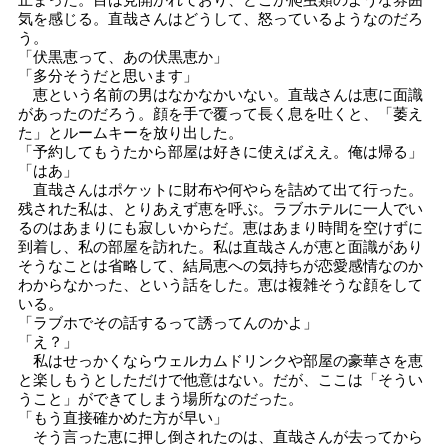
止まった。目は見開かれており、どこか爬虫類のような雰囲
気を感じる。直哉さんはどうして、怒っているようなのだろ
う。
「伏黒恵って、あの伏黒恵か」
「多分そうだと思います」
恵という名前の男はなかなかいない。直哉さんは恵に面識
があったのだろう。顔を手で覆って長く息を吐くと、「萎え
た」とルームキーを放り出した。
「予約してもうたから部屋は好きに使えばええ。俺は帰る」
「はあ」
直哉さんはポケットに財布や何やらを詰めて出て行った。
残された私は、とりあえず恵を呼ぶ。ラブホテルに一人でい
るのはあまりにも寂しいからだ。恵はあまり時間を空けずに
到着し、私の部屋を訪れた。私は直哉さんが恵と面識があり
そうなことは省略して、結局恵への気持ちが恋愛感情なのか
わからなかった、という話をした。恵は複雑そうな顔をして
いる。
「ラブホでその話するって誘ってんのかよ」
「え？」
私はせっかくならウェルカムドリンクや部屋の豪華さを恵
と楽しもうとしただけで他意はない。だが、ここは「そうい
うこと」ができてしまう場所なのだった。
「もう直接確かめた方が早い」
そう言った恵に押し倒されたのは、直哉さんが去ってから