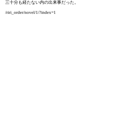
三十分も経たない内の出来事だった。
/riri_order/novel/1/?index=1