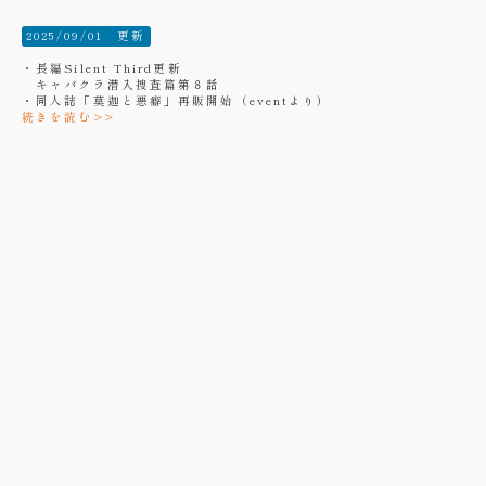
2025/09/01 更新
・長編Silent Third更新
キャバクラ潜入捜査篇第８話
・同人誌「莫迦と悪癖」再販開始（eventより）
続きを読む>>