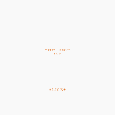
←prev
|
next→
TOP
ALICE+