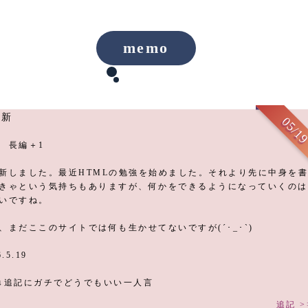
memo
更新
05/1
 長編＋1
しました。最近HTMLの勉強を始めました。それより先に中身を書
きゃという気持ちもありますが、何かをできるようになっていくのは
いですね。
、まだここのサイトでは何も生かせてないですが(´･_･`)
6.5.19
↓ ↓追記にガチでどうでもいい一人言
追記 >