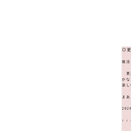
◎
復活
更新
かな
楽し
まあ
202
↓ 