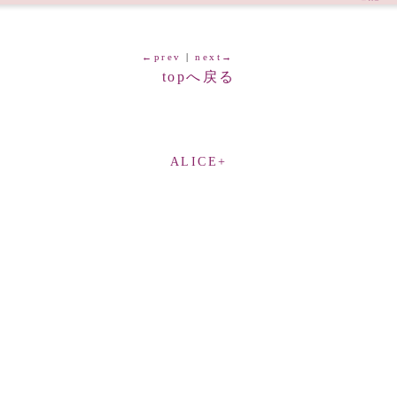
←prev
|
next→
topへ戻る
ALICE+