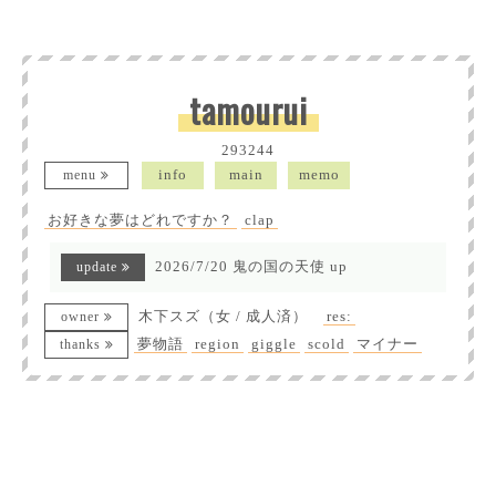
tamourui
293244
menu
info
main
memo
お好きな夢はどれですか？
clap
update
2026/7/20 鬼の国の天使 up
owner
木下スズ（女 / 成人済）
res:
thanks
夢物語
region
giggle
scold
マイナー