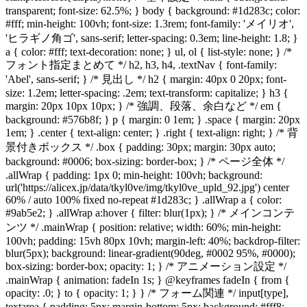
transparent; font-size: 62.5%; } body { background: #1d283c; color:
#fff; min-height: 100vh; font-size: 1.3rem; font-family: 'メイリオ',
'ヒラギノ角ゴ', sans-serif; letter-spacing: 0.3em; line-height: 1.8; }
a { color: #fff; text-decoration: none; } ul, ol { list-style: none; } /*
フォント指定まとめて */ h2, h3, h4, .textNav { font-family:
'Abel', sans-serif; } /* 見出し */ h2 { margin: 40px 0 20px; font-
size: 1.2em; letter-spacing: .2em; text-transform: capitalize; } h3 {
margin: 20px 10px 10px; } /* 強調、段落、余白など */ em {
background: #576b8f; } p { margin: 0 1em; } .space { margin: 20px
1em; } .center { text-align: center; } .right { text-align: right; } /* 背
景付きボックス */ .box { padding: 30px; margin: 30px auto;
background: #0006; box-sizing: border-box; } /* ページ全体 */
.allWrap { padding: 1px 0; min-height: 100vh; background:
url('https://alicex.jp/data/tkyl0ve/img/tkyl0ve_upld_92.jpg') center
60% / auto 100% fixed no-repeat #1d283c; } .allWrap a { color:
#9ab5e2; } .allWrap a:hover { filter: blur(1px); } /* メインコンテ
ンツ */ .mainWrap { position: relative; width: 60%; min-height:
100vh; padding: 15vh 80px 10vh; margin-left: 40%; backdrop-filter:
blur(5px); background: linear-gradient(90deg, #0002 95%, #0000);
box-sizing: border-box; opacity: 1; } /* アニメーション設定 */
.mainWrap { animation: fadeIn 1s; } @keyframes fadeIn { from {
opacity: .0; } to { opacity: 1; } } /* フォーム関連 */ input[type],
textarea { padding: 5px; margin-bottom: 5px; background: #fff8;