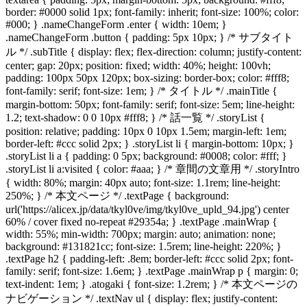
border: #0000 solid 1px; font-family: inherit; font-size: 100%; color:
#000; } .nameChangeForm .enter { width: 10em; }
.nameChangeForm .button { padding: 5px 10px; } /* サブタイト
ル */ .subTitle { display: flex; flex-direction: column; justify-content:
center; gap: 20px; position: fixed; width: 40%; height: 100vh;
padding: 100px 50px 120px; box-sizing: border-box; color: #fff8;
font-family: serif; font-size: 1em; } /* タイトル */ .mainTitle {
margin-bottom: 50px; font-family: serif; font-size: 5em; line-height:
1.2; text-shadow: 0 0 10px #fff8; } /* 話一覧 */ .storyList {
position: relative; padding: 10px 0 10px 1.5em; margin-left: 1em;
border-left: #ccc solid 2px; } .storyList li { margin-bottom: 10px; }
.storyList li a { padding: 0 5px; background: #0008; color: #fff; }
.storyList li a:visited { color: #aaa; } /* 章間の文章用 */ .storyIntro
{ width: 80%; margin: 40px auto; font-size: 1.1rem; line-height:
250%; } /* 本文ページ */ .textPage { background:
url('https://alicex.jp/data/tkyl0ve/img/tkyl0ve_upld_94.jpg') center
60% / cover fixed no-repeat #29354a; } .textPage .mainWrap {
width: 55%; min-width: 700px; margin: auto; animation: none;
background: #131821cc; font-size: 1.5rem; line-height: 220%; }
.textPage h2 { padding-left: .8em; border-left: #ccc solid 2px; font-
family: serif; font-size: 1.6em; } .textPage .mainWrap p { margin: 0;
text-indent: 1em; } .atogaki { font-size: 1.2rem; } /* 本文ページの
ナビゲーション */ .textNav ul { display: flex; justify-content: