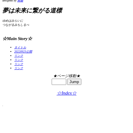
designed by
無糖
夢は
未来に
繋がる
道標
ゆめはみらいに
つながるみちしるべ
☆Main Story☆
タイトル
20220923公開
リンク
リンク
リンク
リンク
★ページ移動★
☆Index☆
.