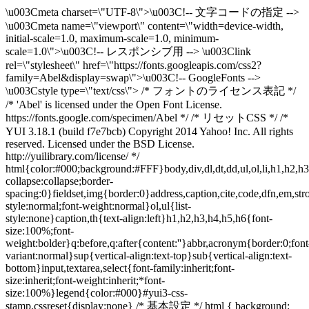
\u003Cmeta charset=\"UTF-8\">\u003C!-- 文字コードの指定 -->
\u003Cmeta name=\"viewport\" content=\"width=device-width,
initial-scale=1.0, maximum-scale=1.0, minimum-
scale=1.0\">\u003C!-- レスポンシブ用 --> \u003Clink
rel=\"stylesheet\" href=\"https://fonts.googleapis.com/css2?
family=Abel&display=swap\">\u003C!-- GoogleFonts -->
\u003Cstyle type=\"text/css\"> /* フォントのライセンス表記 */
/* 'Abel' is licensed under the Open Font License.
https://fonts.google.com/specimen/Abel */ /* リセットCSS */ /*
YUI 3.18.1 (build f7e7bcb) Copyright 2014 Yahoo! Inc. All rights
reserved. Licensed under the BSD License.
http://yuilibrary.com/license/ */
html{color:#000;background:#FFF}body,div,dl,dt,dd,ul,ol,li,h1,h2,h3,
collapse:collapse;border-
spacing:0}fieldset,img{border:0}address,caption,cite,code,dfn,em,str
style:normal;font-weight:normal}ol,ul{list-
style:none}caption,th{text-align:left}h1,h2,h3,h4,h5,h6{font-
size:100%;font-
weight:bolder}q:before,q:after{content:''}abbr,acronym{border:0;font
variant:normal}sup{vertical-align:text-top}sub{vertical-align:text-
bottom}input,textarea,select{font-family:inherit;font-
size:inherit;font-weight:inherit;*font-
size:100%}legend{color:#000}#yui3-css-
stamp.cssreset{display:none} /* 基本設定 */ html { background: