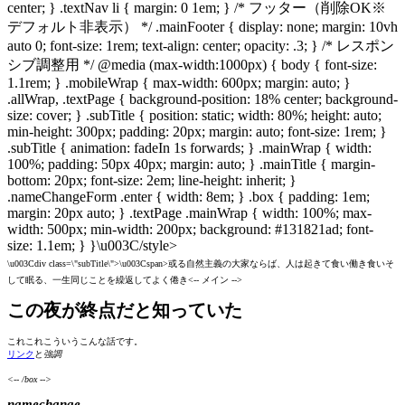
center; } .textNav li { margin: 0 1em; } /* フッター（削除OK※
デフォルト非表示） */ .mainFooter { display: none; margin: 10vh
auto 0; font-size: 1rem; text-align: center; opacity: .3; } /* レスポン
シブ調整用 */ @media (max-width:1000px) { body { font-size:
1.1rem; } .mobileWrap { max-width: 600px; margin: auto; }
.allWrap, .textPage { background-position: 18% center; background-
size: cover; } .subTitle { position: static; width: 80%; height: auto;
min-height: 300px; padding: 20px; margin: auto; font-size: 1rem; }
.subTitle { animation: fadeIn 1s forwards; } .mainWrap { width:
100%; padding: 50px 40px; margin: auto; } .mainTitle { margin-
bottom: 20px; font-size: 2em; line-height: inherit; }
.nameChangeForm .enter { width: 8em; } .box { padding: 1em;
margin: 20px auto; } .textPage .mainWrap { width: 100%; max-
width: 500px; min-width: 200px; background: #131821ad; font-
size: 1.1em; } }\u003C/style>
\u003Cdiv class=\"subTitle\">\u003Cspan>或る自然主義の大家ならば、人は起きて食い働き食いそ
して眠る、一生同じことを繰返してよく倦き<-- メイン -->
この夜が終点だと知っていた
これこれこういうこんな話です。
リンク
と
強調
<-- /box -->
namechange