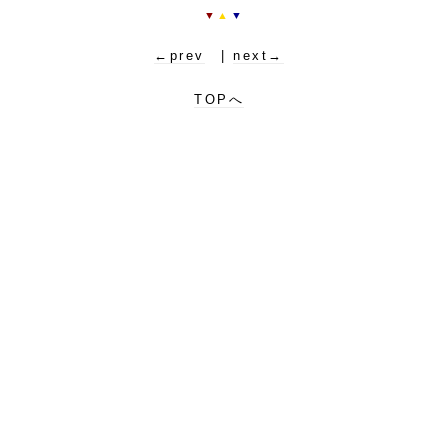
▼
▲
▼
←prev
|
next→
TOPへ