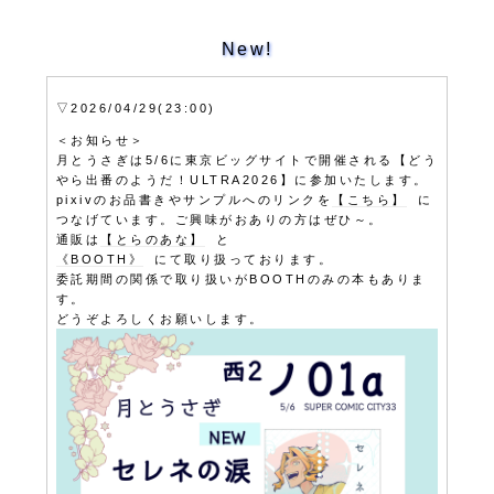
New!
▽2026/04/29(23:00)
＜お知らせ＞
月とうさぎは5/6に東京ビッグサイトで開催される【どう
やら出番のようだ！ULTRA2026】に参加いたします。
pixivのお品書きやサンプルへのリンクを
【こちら】
に
つなげています。ご興味がおありの方はぜひ～。
通販は
【とらのあな】
と
《BOOTH》
にて取り扱っております。
委託期間の関係で取り扱いがBOOTHのみの本もありま
す。
どうぞよろしくお願いします。