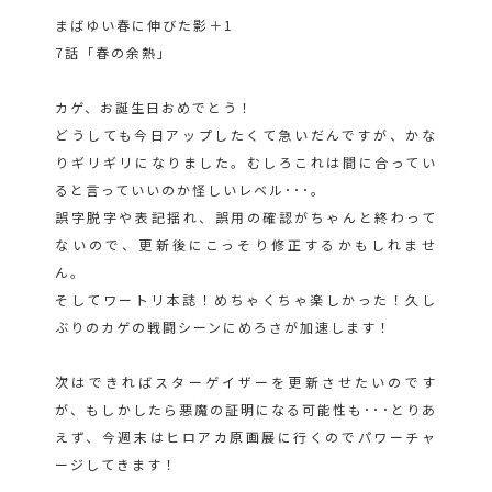
まばゆい春に伸びた影＋1
7話「春の余熱」
カゲ、お誕生日おめでとう！
どうしても今日アップしたくて急いだんですが、かな
りギリギリになりました。むしろこれは間に合ってい
ると言っていいのか怪しいレベル･･･。
誤字脱字や表記揺れ、誤用の確認がちゃんと終わって
ないので、更新後にこっそり修正するかもしれませ
ん。
そしてワートリ本誌！めちゃくちゃ楽しかった！久し
ぶりのカゲの戦闘シーンにめろさが加速します！
次はできればスターゲイザーを更新させたいのです
が、もしかしたら悪魔の証明になる可能性も･･･とりあ
えず、今週末はヒロアカ原画展に行くのでパワーチャ
ージしてきます！