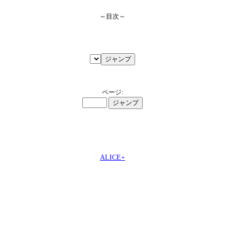
～目次～
ページ:
ALICE+