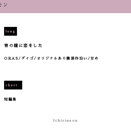
モン
long
青の瞳に恋をした
ORAS/ダイゴ/オリジナルあり微原作沿い/甘め
short
短編集
Ichirinsou