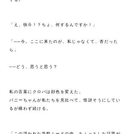
「え、快斗！？ちょ、何するんですか！」
「──今。ここに来たのが、私じゃなくて、杏だった
ら」
──どう、思うと思う？
私の言葉にクロバは顔色を変えた。
バニーちゃんが私たちを見比べて、怪訝そうにしてい
るが構わず続ける。
「この浮かれた学祭ムードの中、ちょっとした話題が