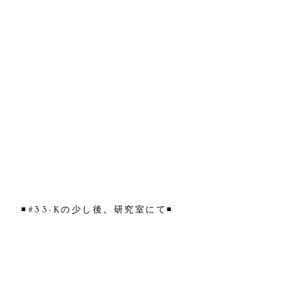
◾️#33-Kの少し後。研究室にて◾️