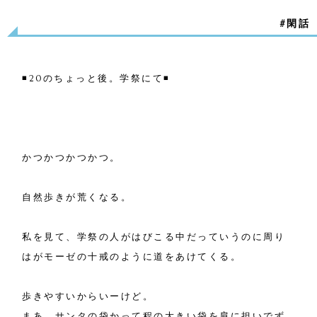
#閑話
◾️20のちょっと後。学祭にて◾️
かつかつかつかつ。
自然歩きが荒くなる。
私を見て、学祭の人がはびこる中だっていうのに周り
はがモーゼの十戒のように道をあけてくる。
歩きやすいからいーけど。
まあ、サンタの袋かって程の大きい袋を肩に担いでず