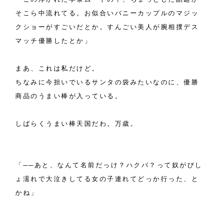
そこら中流れてる。お似合いバニーカップルのマジッ
クショーがすごいだとか。すんごい美人が腕相撲デス
マッチ優勝したとか」
まあ、これは私だけど。
ちなみに今担いでいるサンタの袋みたいなのに、優勝
商品のうまい棒が入っている。
しばらくうまい棒天国だわ。万歳。
「──あと、なんて名前だっけ？ハクバ？って奴がびし
ょ濡れで大泣きしてる女の子連れてどっか行った、と
かね」