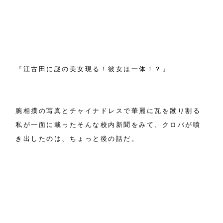
『江古田に謎の美女現る！彼女は一体！？』
腕相撲の写真とチャイナドレスで華麗に瓦を蹴り割る
私が一面に載ったそんな校内新聞をみて、クロバが噴
き出したのは、ちょっと後の話だ。