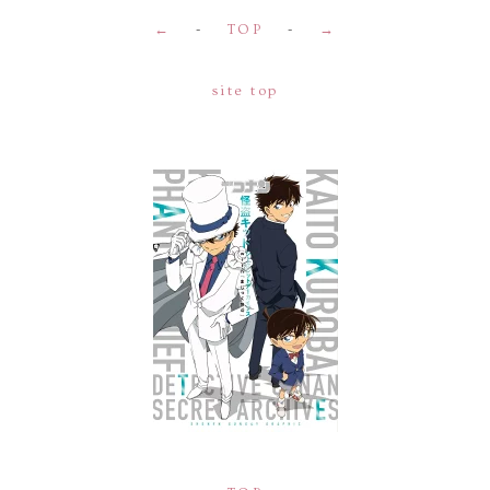
←
-
TOP
-
→
site top