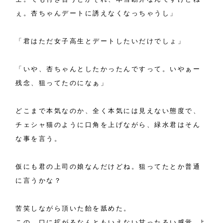
ぇ。杏ちゃんデートに誘えなくなっちゃうし」
「君はただ女子高生とデートしたいだけでしょ」
「いや、杏ちゃんとしたかったんですって。いやぁー
残念、狙ってたのになぁ」
どこまで本気なのか、全く本気には見えない態度で、
チェシャ猫のように口角を上げながら、緑水君はそん
な事を言う。
仮にも君の上司の娘なんだけどね。狙ってたとか普通
に言うかな？
苦笑しながら頂いた飴を舐めた。
この、口に拡がるなんともいえない甘ったるい感覚…よ