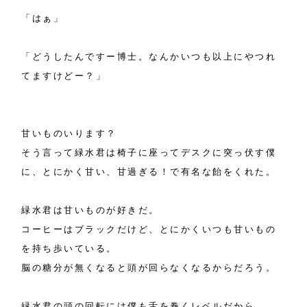
「はぁ」
「どうしたんですー博士。なんかいつも以上にやつれ
てますけどー？」
甘いものいります？
そう言って緑水君は椅子に座ってデスクに突っ伏す僕
に、とにかく甘い、甘過ぎる！で有名な飴をくれた。
緑水君は甘いものが好きだ。
コーヒーはブラックだけど、とにかくいつも甘いもの
を持ち歩いている。
脳の糖分が無くなると頭が回らなくなるからだろう。
緑水君の頭の回転には僕も舌を巻くレベルだから。