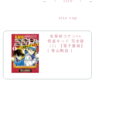
←
-
TOP
-
→
site top
名探偵コナンvs.
怪盗キッド 完全版
（1）【電子書籍】
[ 青山剛昌 ]