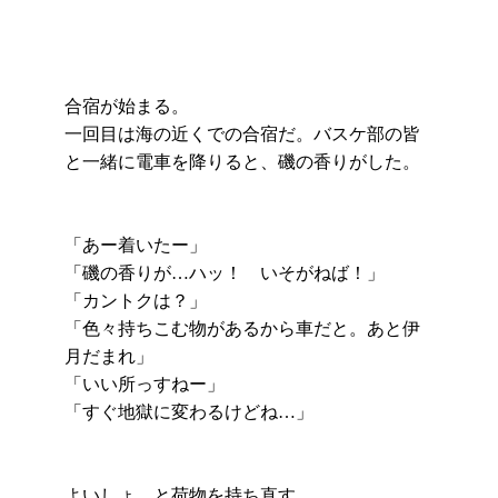
合宿が始まる。
一回目は海の近くでの合宿だ。バスケ部の皆
と一緒に電車を降りると、磯の香りがした。
「あー着いたー」
「磯の香りが…ハッ！ いそがねば！」
「カントクは？」
「色々持ちこむ物があるから車だと。あと伊
月だまれ」
「いい所っすねー」
「すぐ地獄に変わるけどね…」
よいしょ、と荷物を持ち直す。