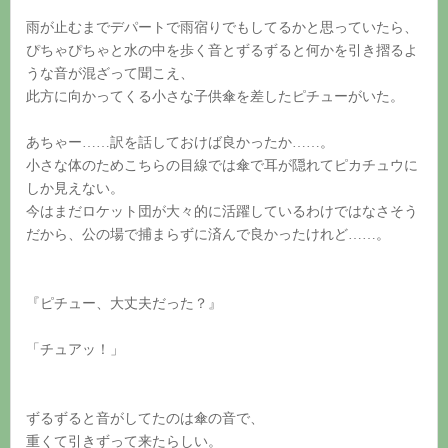
雨が止むまでデパートで雨宿りでもしてるかと思っていたら、
ぴちゃぴちゃと水の中を歩く音とずるずると何かを引き摺るよ
うな音が混ざって聞こえ、
此方に向かってくる小さな子供傘を差したピチューがいた。
あちゃー……訳を話しておけば良かったか……。
小さな体のためこちらの目線では傘で耳が隠れてピカチュウに
しか見えない。
今はまだロケット団が大々的に活躍しているわけではなさそう
だから、公の場で捕まらずに済んで良かったけれど……。
『ピチュー、大丈夫だった？』
「チュアッ！」
ずるずると音がしてたのは傘の音で、
重くて引きずって来たらしい。