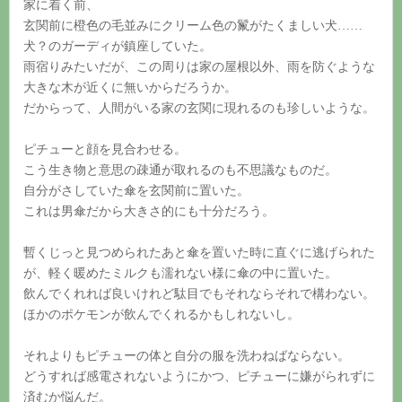
家に着く前、
玄関前に橙色の毛並みにクリーム色の鬣がたくましい犬……
犬？のガーディが鎮座していた。
雨宿りみたいだが、この周りは家の屋根以外、雨を防ぐような
大きな木が近くに無いからだろうか。
だからって、人間がいる家の玄関に現れるのも珍しいような。
ピチューと顔を見合わせる。
こう生き物と意思の疎通が取れるのも不思議なものだ。
自分がさしていた傘を玄関前に置いた。
これは男傘だから大きさ的にも十分だろう。
暫くじっと見つめられたあと傘を置いた時に直ぐに逃げられた
が、軽く暖めたミルクも濡れない様に傘の中に置いた。
飲んでくれれば良いけれど駄目でもそれならそれで構わない。
ほかのポケモンが飲んでくれるかもしれないし。
それよりもピチューの体と自分の服を洗わねばならない。
どうすれば感電されないようにかつ、ピチューに嫌がられずに
済むか悩んだ。