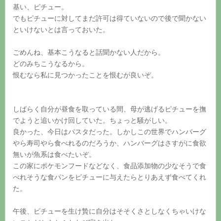
基い、ピチュー。
でもピチューに対してまだ許可は得ていないので後で聞かない
といけないとは言っておいた。
ごめんね、基本こうなると話聞かない人だから。
どのみちこうなるから。
恨むなら私に見つかったことを恨むが良いぞ。
しばらく自分が昼食を取っている間、母が逃げるピチューを撫
でようと追いかけ回していた。ちょっと騒がしい。
良かった、今日はパスタだった。しかしこの世界でハンバーグ
やら寿司やら食べれるのだろうか、ハンバーグはさすがに食欲
無いが魚系は食べたいぞ。
この家にポケモンフードなどなく、食品添加物の少なそうで食
べれそうな食パンをピチューに与えたらとりあえず食べてくれ
た。
午後、ピチューを生け贄に自分はそそくさとしなくちゃいけな