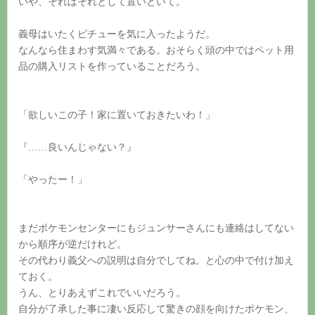
いや、それはそれとして置いといて。
義母はいたくピチューを気に入ったようだ。
なんなら住まわす気満々である。おそらく頭の中ではペット用
品の購入リストを作っていることだろう。
「欲しいこの子！家に置いておきたいわ！」
『……良いんじゃない？』
「やったー！」
まだポケモンセンターにもジュンサーさんにも連絡はしてない
から順序が逆だけれど。
その代わり義父への説明は自分でしてね。と心の中で付け加え
ておく。
うん、とりあえずこれでいいだろう。
自分が了承した事に凄い反応して驚きの顔を向けたポケモン、