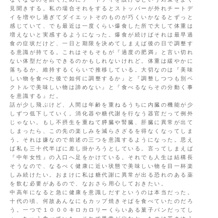
見聞きする。私の場合それをするとストッパーが外れチートデ
イを増やし過ぎてダイエットそのものが巧くいかなるとずっと
感じていて、でも最近は一度くらい爆食した所で大して体重は
増えないと実感するようになった。爆食が続けばそれは最早過
食の症状だけど、一日と期限を決めてしまえば後の日で調整す
る意識が持てる。これはそもそもが『過度の肥満』と言い切れ
ない体型だからできるのかもしれないけれど。体重は緩やかに
落ちるか、維持するくらいで推移している。大切なのは『美味
しい物を食べた後で如何に調整するか』と『調整しつつも別ベ
クトルで美味しい物は諦めない』と『食べるならその分動く事
を意識する』だ。
話が少し飛ぶけど、人間は年齢を重ねるうちに内臓の機能が少
しずつ低下していく。消化器や糖代謝を行なう器官だって例外
じゃない。もし不摂生を重ねて膵臓や腎臓、肝臓に異常が出て
しまったら、この先の楽しみを減らさざるを得なくなってしま
う。それは嫌なので前述の三つを意識するようになった。思え
ば私も三十代半ばに差し掛かろうとしている。言ってしまえば
『中年女性』の入口へ足をかけている。それでも人生は結構長
そうなので、なるべく健康に近い状態で美味しい物を目一杯楽
しみ続けたい。おまけに私は糖代謝に異常が出る恐れのある薬
を飲む必要があるので、なおさら用心しておきたい。
中高年になると急に健康を意識しだすというのは本当だった。
十代の頃、何故あんなにもカップ焼きそばを食べていたのだろ
う。一つで１０００キロカロリーくらいある菓子パンだってし