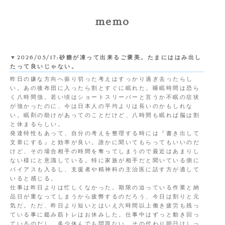
memo
▼2026/05/17:砂糖が凍って出来るご褒美。たまにははみ出し
たって良いじゃない。
昨日の嫌な方向へ振り切った考えはすっかり過ぎ去ったらし
い。あの後布団に入ったら割とすぐに眠れた。睡眠時間は恐ら
く八時間強。若い頃はショートスリーパーと言うか不眠の症状
が強かったのに、今は日本人の平均よりは長いのかもしれな
い。眠剤の助けがあってのことだけど、八時間も眠れば脳は割
と休まるらしい。
発達特性もあって、自分の考えを整理する時には『書き出して
文章にする』と効率が良い。誰かに聞いてもらってもいいのだ
けど、その場合相手の時間を奪ってしまうので最近はあまりし
ない様にと意識している。特に家族が相手だと聞いている側に
バイアスも入るし、支援者や精神科の主治医に話す方が適して
いると感じる。
仕事は昨日よりは忙しくなかった。期限の迫っている作業と納
品日が重なってしまうから疲弊するのだろう、今日は割りと元
気だ。ただ、昨日より短いとはいえ六時間以上働き疲労も残っ
ている事に鑑み筋トレはお休みした。仕事中はずっと動き回っ
ているのだし、多少休んでも問題ない。その代わり明日はしっ