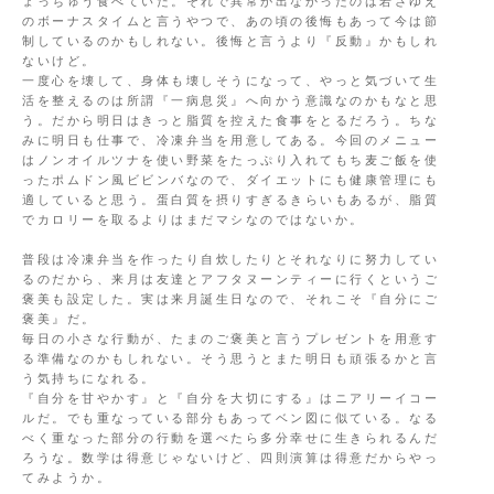
ょっちゅう食べていた。それで異常が出なかったのは若さゆえ
のボーナスタイムと言うやつで、あの頃の後悔もあって今は節
制しているのかもしれない。後悔と言うより『反動』かもしれ
ないけど。
一度心を壊して、身体も壊しそうになって、やっと気づいて生
活を整えるのは所謂『一病息災』へ向かう意識なのかもなと思
う。だから明日はきっと脂質を控えた食事をとるだろう。ちな
みに明日も仕事で、冷凍弁当を用意してある。今回のメニュー
はノンオイルツナを使い野菜をたっぷり入れてもち麦ご飯を使
ったポムドン風ビビンバなので、ダイエットにも健康管理にも
適していると思う。蛋白質を摂りすぎるきらいもあるが、脂質
でカロリーを取るよりはまだマシなのではないか。
普段は冷凍弁当を作ったり自炊したりとそれなりに努力してい
るのだから、来月は友達とアフタヌーンティーに行くというご
褒美も設定した。実は来月誕生日なので、それこそ『自分にご
褒美』だ。
毎日の小さな行動が、たまのご褒美と言うプレゼントを用意す
る準備なのかもしれない。そう思うとまた明日も頑張るかと言
う気持ちになれる。
『自分を甘やかす』と『自分を大切にする』はニアリーイコー
ルだ。でも重なっている部分もあってベン図に似ている。なる
べく重なった部分の行動を選べたら多分幸せに生きられるんだ
ろうな。数学は得意じゃないけど、四則演算は得意だからやっ
てみようか。