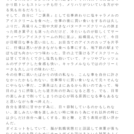
かり筋トレもストレッチも行う。メリハリがついている方がや
る気も出るだろうし。
そして、自分に『ご褒美』として仕事終わりに塩キャラメルの
アイスクリームを食べた。仕事の後に買い食いをするのは久し
ぶりだ。高級りんご飴や大好きなバターチーズクリームの挟ま
った焼き菓子とも迷ったのだけど、冷たいものが欲しくてサー
ティーワンアイスクリームの列に並ぶ。結構混んでいて、今日
が日曜日な事を思い出した。お目当てのアイスのカップを片手
に、行儀は悪いが歩きながら食べる事にする。地下鉄の駅まで
ぼちぼち向かいつつ味わった。舌の上で蕩けるアイスクリーム
は甘くて冷たくて少し塩気も効いていて、ナッツやプレッツェ
ルのザクザクした食感も快い。キャラメルならではのクリーミ
ーさも久しぶりの味わいだ。
今の仕事に就いたばかりの頃の私なら、こんな事を自分に許さ
なかったかもしれない。仕事帰りに買い食いなんて元々そんな
にやらない事だ。ご褒美はたまにあるから良いのであって、毎
日のように摂取したら逆方向の行為になると思う。でも、日常
の楽しみまで削ってしまうのは心が弱る原因になる事もあるな
と思いながら食べ終えた。
自分を適切に甘やかす為に、日々節制しているのかもしれな
い。楽しみたい物を楽しみたい時に味わう為にそれ以外の時に
は少しだけ自分へ厳しくする。飴と鞭、と言う表現が思い浮か
んだ。
ダイエットをしていて、脳が飢餓状態だと誤認して体重が落ち
なくなるのを防ぐためにチートデイを設けるという対策をよく