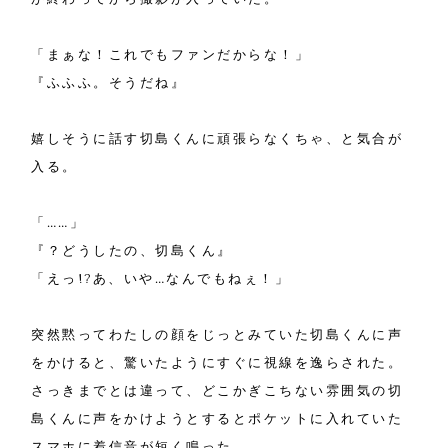
「まぁな！これでもファンだからな！」
『ふふふ。そうだね』
嬉しそうに話す切島くんに頑張らなくちゃ、と気合が
入る。
「……」
『？どうしたの、切島くん』
「えっ!?あ、いや…なんでもねぇ！」
突然黙ってわたしの顔をじっとみていた切島くんに声
をかけると、驚いたようにすぐに視線を逸らされた。
さっきまでとは違って、どこかぎこちない雰囲気の切
島くんに声をかけようとするとポケットに入れていた
スマホに着信音が短く鳴った。