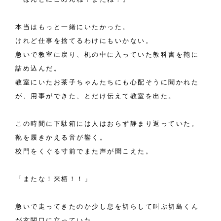
本当はもっと一緒にいたかった。
けれど仕事を捨てるわけにもいかない。
急いで教室に戻り、机の中に入っていた教科書を鞄に
詰め込んだ。
教室にいたお茶子ちゃんたちにも心配そうに聞かれた
が、用事ができた、とだけ伝えて教室を出た。
この時間に下駄箱には人はおらず静まり返っていた。
靴を履きかえる音が響く。
校門をくぐる寸前でまた声が聞こえた。
「またな！来栖！！」
急いで走ってきたのか少し息を切らして叫ぶ切島くん
が玄関口に立っていた。