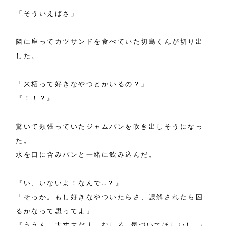
「そういえばさ」
隣に座ってカツサンドを食べていた切島くんが切り出
した。
「来栖って好きなやつとかいるの？」
『！！？』
驚いて頬張っていたジャムパンを吹き出しそうになっ
た。
水を口に含みパンと一緒に飲み込んだ。
『い、いないよ！なんで…？』
「そっか。もし好きなやついたらさ、誤解されたら困
るかなって思ってよ」
『ううん。大丈夫だよ。むしろ…気づいてほしいし…』