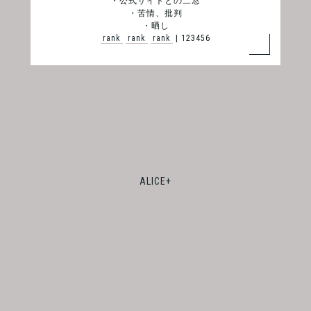
・公式サイトとの二窓
・苦情、批判
・晒し
rank
rank
rank
| 123456
ALICE+