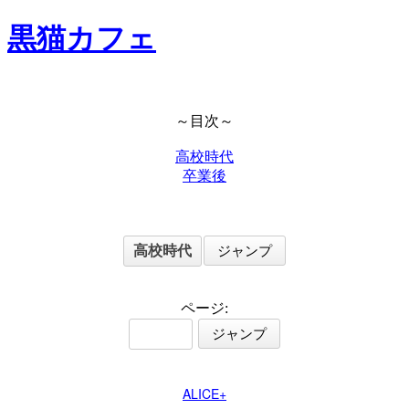
黒猫カフェ
～目次～
高校時代
卒業後
ページ:
ALICE+