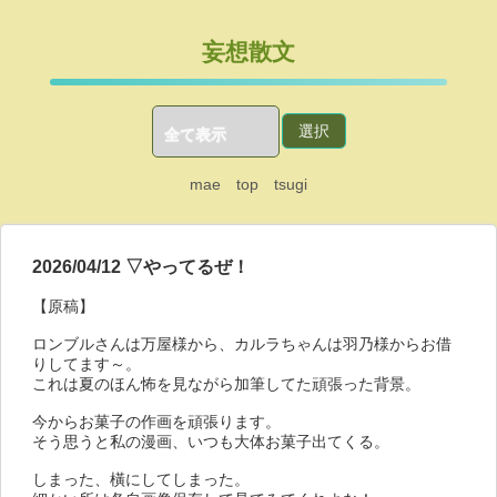
妄想散文
mae
top
tsugi
2026/04/12 ▽やってるぜ！
【原稿】
ロンブルさんは万屋様から、カルラちゃんは羽乃様からお借
りしてます～。
これは夏のほん怖を見ながら加筆してた頑張った背景。
今からお菓子の作画を頑張ります。
そう思うと私の漫画、いつも大体お菓子出てくる。
しまった、橫にしてしまった。