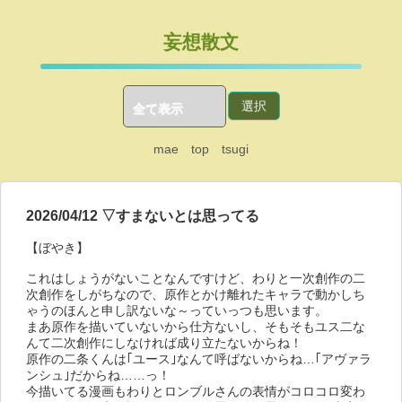
妄想散文
mae
top
tsugi
2026/04/12 ▽すまないとは思ってる
【ぼやき】
これはしょうがないことなんですけど、わりと一次創作の二
次創作をしがちなので、原作とかけ離れたキャラで動かしち
ゃうのほんと申し訳ないな～っていっつも思います。
まあ原作を描いていないから仕方ないし、そもそもユス二な
んて二次創作にしなければ成り立たないからね！
原作の二条くんは｢ユース｣なんて呼ばないからね…｢アヴァラ
ンシュ｣だからね……っ！
今描いてる漫画もわりとロンブルさんの表情がコロコロ変わ