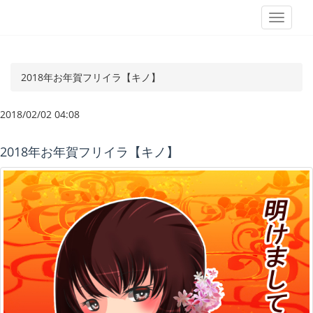
T
o
g
g
2018年お年賀フリイラ【キノ】
l
e
2018/02/02 04:08
n
a
2018年お年賀フリイラ【キノ】
v
i
g
a
t
i
o
n