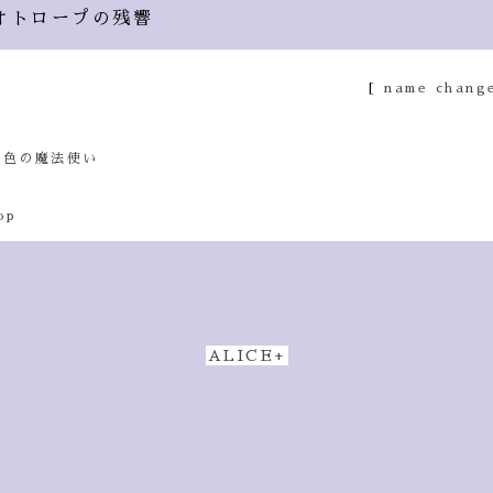
オトロープの残響
[
name chang
銀色の魔法使い
op
ALICE+