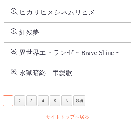
ヒカリヒメシネムリヒメ
紅残夢
異世界エトランゼ ~ Brave Shine ~
永獄暗終 弔愛歌
1
2
3
4
5
6
最初
サイトトップへ戻る