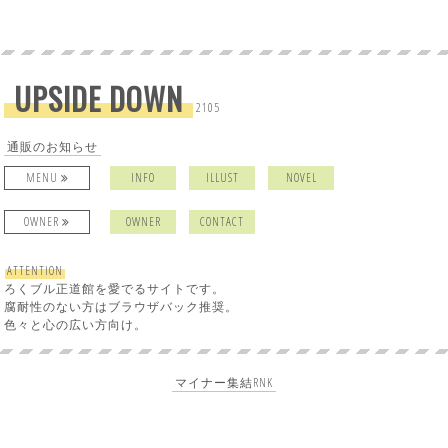
UPSIDE DOWN
2105
通販のお知らせ
MENU
INFO
ILLUST
NOVEL
OWNER
OWNER
CONTACT
ATTENTION
ろくブル正道館を愛でるサイトです。
腐耐性のない方はブラウザバック推奨。
色々と心の広い方向け。
マイナー集結RNK